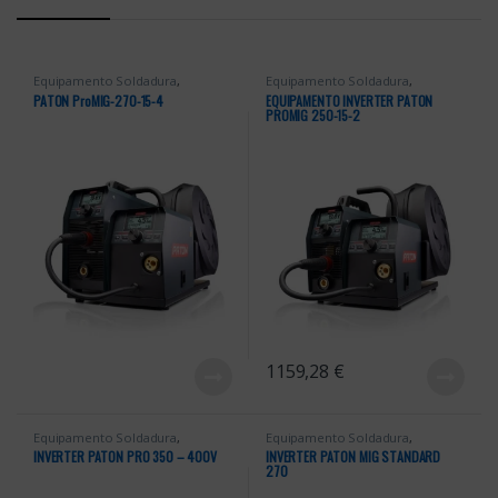
Equipamento Soldadura
,
Equipamento Soldadura
,
Equipamentos Paton
,
Equipamentos Paton
,
PATON ProMIG-270-15-4
EQUIPAMENTO INVERTER PATON
Equipamentos Soldadura
Equipamentos Soldadura
PROMIG 250-15-2
1159,28
€
Equipamento Soldadura
,
Equipamento Soldadura
,
Equipamentos Paton
,
Equipamentos Paton
,
INVERTER PATON PRO 350 – 400V
INVERTER PATON MIG STANDARD
Equipamentos Soldadura
,
PATON
Equipamentos Soldadura
,
PATON
270
MMA
MIG/MAG