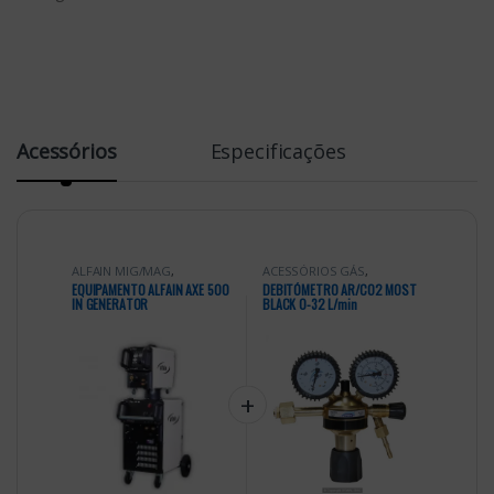
Acessórios
Especificações
ALFAIN MIG/MAG
,
ACESSÓRIOS GÁS
,
Equipamentos Soldadura
,
Acessórios Soldadura
,
EQUIPAMENTO ALFAIN AXE 500
DEBITÓMETRO AR/CO2 MOST
MIG MAG SINÉRGICAS
Debitometros
IN GENERATOR
BLACK 0-32 L/min