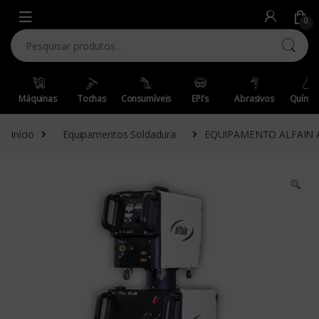
Skip to navigation
Skip to content
0
Pesquisar por:
Máquinas
Tochas
Consumíveis
EPI’s
Abrasivos
Químic
Início
Equipamentos Soldadura
EQUIPAMENTO ALFAIN 