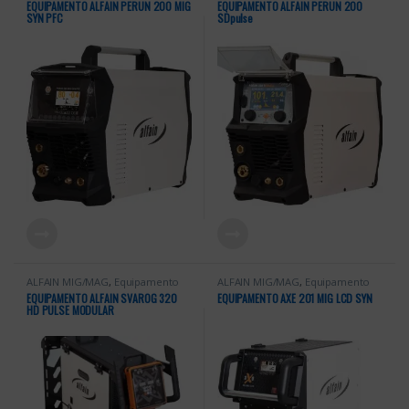
EQUIPAMENTO ALFAIN PERUN 200 MIG
EQUIPAMENTO ALFAIN PERUN 200
Equipamentos Soldadura
,
MIG
Equipamentos Soldadura
,
MIG
SYN PFC
SDpulse
MAG SINÉRGICAS
MAG DUPLO PULSADAS
ALFAIN MIG/MAG
,
Equipamento
ALFAIN MIG/MAG
,
Equipamento
Soldadura
,
Equipamentos Alfa in
,
Soldadura
,
Equipamentos Alfa in
,
EQUIPAMENTO ALFAIN SVAROG 320
EQUIPAMENTO AXE 201 MIG LCD SYN
Equipamentos Soldadura
Equipamentos Soldadura
,
MIG
HD PULSE MODULAR
MAG SINÉRGICAS