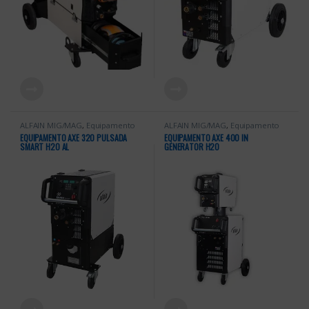
ALFAIN MIG/MAG
,
Equipamento
ALFAIN MIG/MAG
,
Equipamento
Soldadura
,
Equipamentos Alfa in
,
Soldadura
,
Equipamentos Alfa in
,
EQUIPAMENTO AXE 320 PULSADA
EQUIPAMENTO AXE 400 IN
Equipamentos Soldadura
,
MIG
Equipamentos Soldadura
SMART H2O AL
GENERATOR H2O
MAG PULSADAS