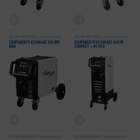
ALFAIN MIG/MAG
,
Equipamento
ALFAIN MIG/MAG
,
Equipamentos
Soldadura
,
Equipamentos Alfa in
,
Alfa in
,
Equipamentos Soldadura
,
EQUIPAMENTO ALFAIN AXE 330 MIG
EQUIPAMENTO ALFAIN AXE 400 IN
Equipamentos Soldadura
,
MIG
MIG MAG SINÉRGICAS
MAN
COMPACT – 44 H2O
MAG NORMAL
ALFAIN MIG/MAG
,
Equipamento
ALFAIN MIG/MAG
,
Equipamento
Soldadura
,
Equipamentos Alfa in
,
Soldadura
,
Equipamentos Alfa in
,