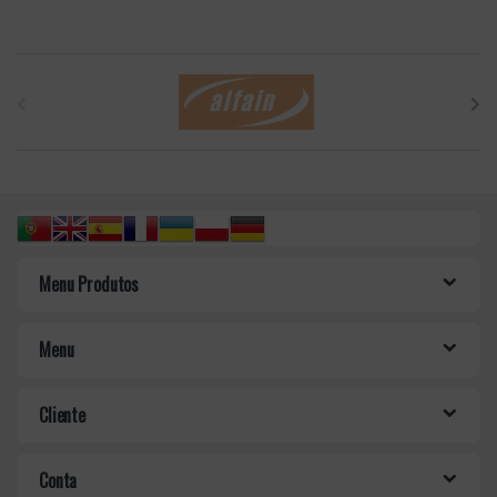
B
r
a
n
d
Menu Produtos
s
C
Menu
a
Cliente
r
o
Conta