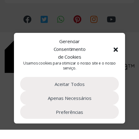
u
s
e
l
Gerenciar
Consentimento
de Cookies
Usamos cookies para otimizar o nosso site e o nosso
serviço.
Estamos à Sua Disposição
Aceitar Todos
(+351) 22 090 2662
Apenas Necessários
Preferências