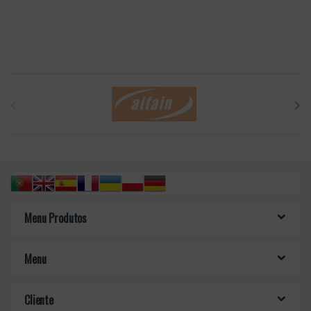
B
r
a
n
d
Menu Produtos
s
C
Menu
a
Cliente
r