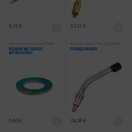
9,72
€
57,31
€
Acessórios MIG
,
ISOLADORES
Acessórios MIG
,
PESCOÇOS MIG
MIG
ISOLADOR MIG 20X9,5X1
PESCOÇO AR M360
MEP350/401/501
0,60
€
24,38
€