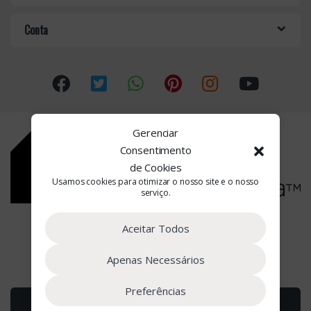
o
Conta
u
s
e
l
Gerenciar
Consentimento
de Cookies
Usamos cookies para otimizar o nosso site e o nosso
serviço.
Estamos à Sua Disposição
Aceitar Todos
(+351) 22 090 2662
Apenas Necessários
Preferências
Adicionar