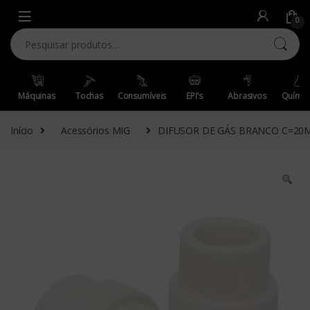
Skip to navigation
Skip to content
0
Pesquisar por:
Máquinas
Tochas
Consumíveis
EPI’s
Abrasivos
Químic
Início
Acessórios MIG
DIFUSOR DE GÁS BRANCO C=20