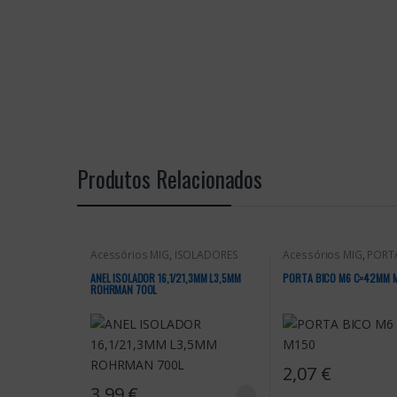
Produtos Relacionados
Acessórios MIG
,
ISOLADORES
Acessórios MIG
,
PORT
MIG
ANEL ISOLADOR 16,1/21,3MM L3,5MM
PORTA BICO M6 C=42MM 
ROHRMAN 700L
2,07
€
3,99
€