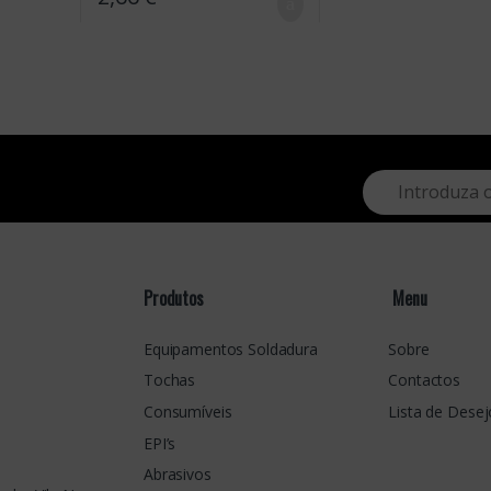
E
m
a
i
l
*
Produtos
Menu
Equipamentos Soldadura
Sobre
Tochas
Contactos
Consumíveis
Lista de Desej
EPI’s
Abrasivos