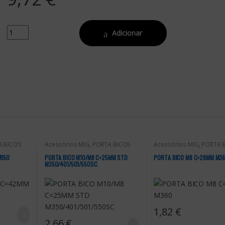
Quantity
Adicionar
A BICOS
Acessórios MIG
,
PORTA BICOS
Acessórios MIG
,
PORTA 
M150
PORTA BICO M10/M8 C=25MM STD
PORTA BICO M8 C=28MM M3
M350/401/501/550SC
1,82
€
2,66
€