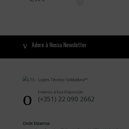
B
Adere à Nossa Newsletter
r
a
n
d
Estamos à Sua Disposição
s
(+351) 22 090 2662
C
a
Onde Estamos