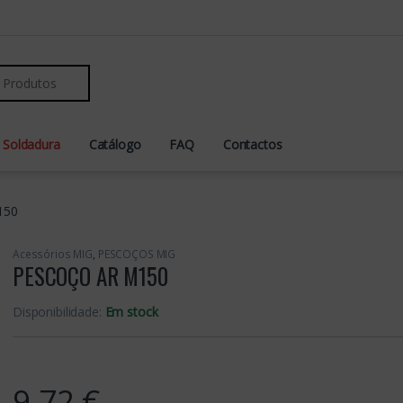
r:
 Soldadura
Catálogo
FAQ
Contactos
150
Acessórios MIG
,
PESCOÇOS MIG
PESCOÇO AR M150
Disponibilidade:
Em stock
9,72
€