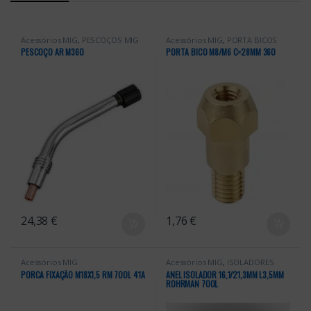
Acessórios MIG
,
PESCOÇOS MIG
Acessórios MIG
,
PORTA BICOS
PESCOÇO AR M360
PORTA BICO M8/M6 C=28MM 360
24,38
€
1,76
€
Acessórios MIG
Acessórios MIG
,
ISOLADORES
MIG
PORCA FIXAÇÃO M18X1,5 RM 700L 41A
ANEL ISOLADOR 16,1/21,3MM L3,5MM
ROHRMAN 700L