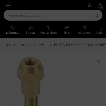
Skip to navigation
Skip to content
0
Pesquisar por:
Máquinas
Tochas
Consumíveis
EPI’s
Abrasivos
Químic
Início
Acessórios MIG
PORTA BICO M8 C=22MM M260/