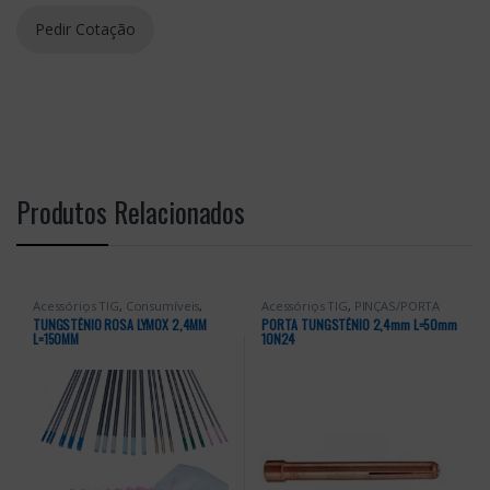
Produtos Relacionados
Acessórios TIG
,
Consumíveis
,
Acessórios TIG
,
PINÇAS/PORTA
TUNGSTÉNIOS
TUNGSTÉNIOS
TUNGSTÉNIO ROSA LYMOX 2,4MM
PORTA TUNGSTÉNIO 2,4mm L=50mm
L=150MM
10N24