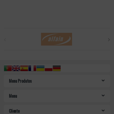
B
r
a
n
d
Menu Produtos
s
C
Menu
a
Cliente