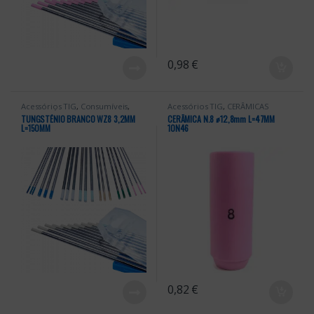
0,98
€
Acessórios TIG
,
Consumíveis
,
Acessórios TIG
,
CERÂMICAS
TUNGSTÉNIOS
TUNGSTÉNIO BRANCO WZ8 3,2MM
CERÂMICA N.8 ꬾ12,8mm L=47MM
L=150MM
10N46
0,82
€