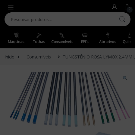
Skip to navigation
Skip to content
0
Pesquisar por:
Máquinas
Tochas
Consumíveis
EPI’s
Abrasivos
Químic
Início
Consumíveis
TUNGSTÉNIO ROSA LYMOX 2,4MM 