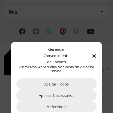
r
o
Conta
u
s
e
l
Gerenciar
Consentimento
de Cookies
Usamos cookies para otimizar o nosso site e o nosso
serviço.
Estamos à Sua Disposição
Aceitar Todos
(+351) 22 090 2662
Apenas Necessários
Preferências