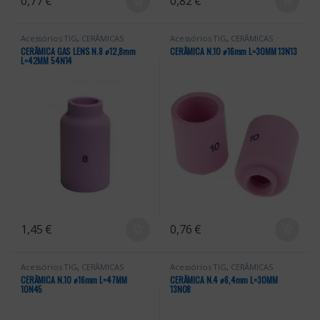
0,77
€
0,82
€
Acessórios TIG
,
CERÂMICAS
Acessórios TIG
,
CERÂMICAS
CERÂMICA GAS LENS N.8 ꬾ12,8mm
CERÂMICA N.10 ꬾ16mm L=30MM 13N13
L=42MM 54N14
1,45
€
0,76
€
Acessórios TIG
,
CERÂMICAS
Acessórios TIG
,
CERÂMICAS
CERÂMICA N.10 ꬾ16mm L=47MM
CERÂMICA N.4 ꬾ6,4mm L=30MM
10N45
13N08