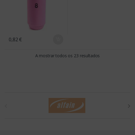
0,82
€
A mostrar todos os 23 resultados
B
r
a
n