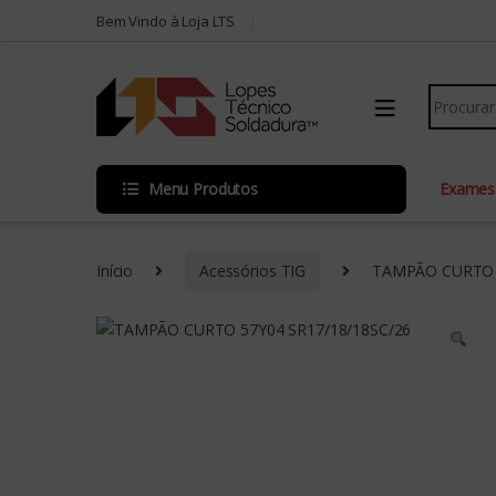
Skip to navigation
Skip to content
Bem Vindo à Loja LTS
Search fo
Menu Produtos
Exames
Início
Acessórios TIG
TAMPÃO CURTO 5