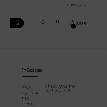
A minha conta
0,00
€
0
Em Destaque
KIT EQUIPAMENTO
EasyTIG 205P DC