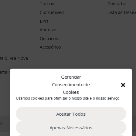
Tochas
Contactos
Consumíveis
Lista de Desej
EPI’s
Abrasivos
Químicos
Acessórios
elo, Vila Nova
Santa Maria da
Gerenciar
Consentimento de
Cookies
Usamos cookies para otimizar o nosso site e o nosso serviço.
Aceitar Todos
os
Apenas Necessários