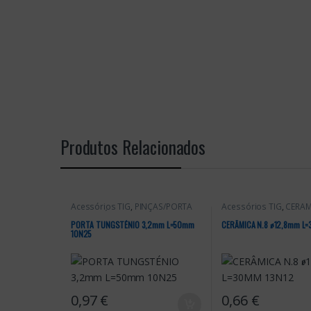
Produtos Relacionados
Acessórios TIG
,
PINÇAS/PORTA
Acessórios TIG
,
CERÂM
TUNGSTÉNIOS
PORTA TUNGSTÉNIO 3,2mm L=50mm
CERÂMICA N.8 ꬾ12,8mm L=
10N25
0,97
€
0,66
€