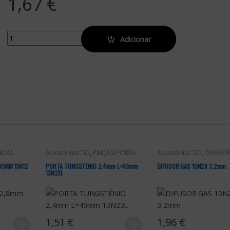
1,67
€
Quantity
Adicionar
ICAS
Acessórios TIG
,
PINÇAS/PORTA
Acessórios TIG
,
DIFUSOR
TUNGSTÉNIOS
STANDARD E GAS LENS
30MM 13N12
PORTA TUNGSTÉNIO 2,4mm L=40mm
DIFUSOR GAS 10N28 3,2mm
13N23L
1,51
€
1,96
€