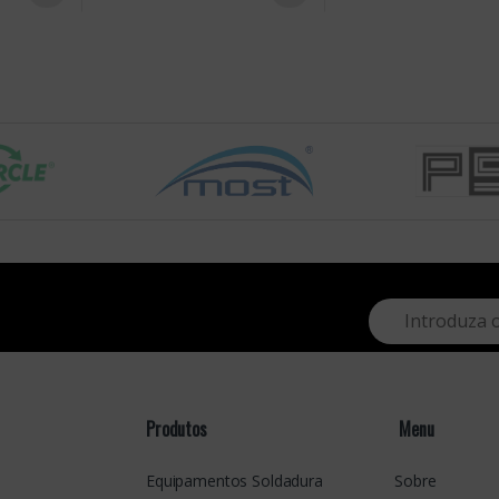
E
m
a
i
l
*
Produtos
Menu
Equipamentos Soldadura
Sobre