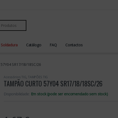
r:
 Soldadura
Catálogo
FAQ
Contactos
7Y04 SR17/18/18SC/26
Acessórios TIG
,
TAMPÕES TIG
TAMPÃO CURTO 57Y04 SR17/18/18SC/26
Disponibilidade:
Em stock (pode ser encomendado sem stock)