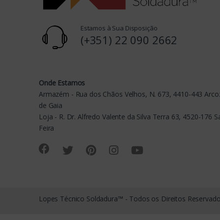
r
o
Estamos à Sua Disposição
u
(+351) 22 090 2662
s
e
Onde Estamos
Armazém - Rua dos Chãos Velhos, N. 673, 4410-443 Arcoz
l
de Gaia
Loja - R. Dr. Alfredo Valente da Silva Terra 63, 4520-176 
Feira
Lopes Técnico Soldadura™ - Todos os Direitos Reservad