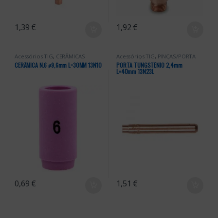
1,39
€
1,92
€
Acessórios TIG
,
CERÂMICAS
Acessórios TIG
,
PINÇAS/PORTA
TUNGSTÉNIOS
CERÂMICA N.6 ꬾ9,6mm L=30MM 13N10
PORTA TUNGSTÉNIO 2,4mm
L=40mm 13N23L
0,69
€
1,51
€