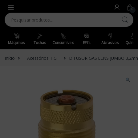
Skip to navigation
Skip to content
0
Pesquisar por:
Máquinas
Tochas
Consumíveis
EPI’s
Abrasivos
Químic
Início
Acessórios TIG
DIFUSOR GAS LENS JUMBO 3,2mm