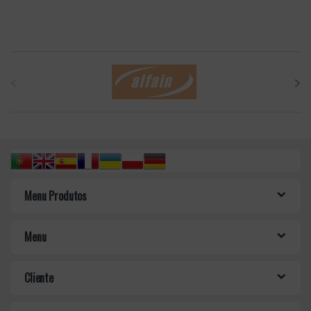
B
r
a
n
d
Menu Produtos
s
C
Menu
a
Cliente
r