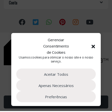
o
Conta
u
s
e
l
Gerenciar
Consentimento
de Cookies
Usamos cookies para otimizar o nosso site e o nosso
serviço.
Estamos à Sua Disposição
Aceitar Todos
(+351) 22 090 2662
Apenas Necessários
Preferências
Adicionar