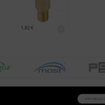
1,82
€
E
m