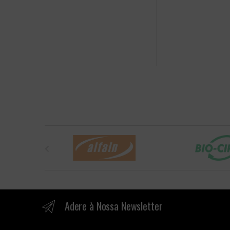
B
r
a
n
Adere à Nossa Newsletter
d