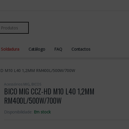
r:
 Soldadura
Catálogo
FAQ
Contactos
HD M10 L40 1,2MM RM400L/500W/700W
Acessórios MIG
,
BICOS
BICO MIG CCZ-HD M10 L40 1,2MM
RM400L/500W/700W
Disponibilidade:
Em stock