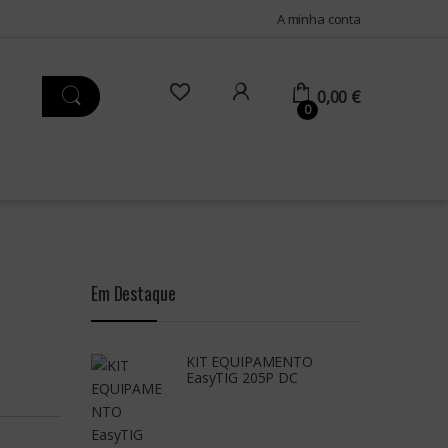
A minha conta
0,00
€
0
Em Destaque
KIT EQUIPAMENTO
EasyTIG 205P DC