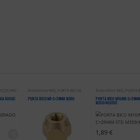
OÇOS MIG
Acessórios MIG
,
PORTA BICOS
Acessórios MIG
,
PORTA 
GUA 600SC
PORTA BICO M8 C=28MM M360
PORTA BICO M10/M6 C=29MM
M350/401/501
1,89
€