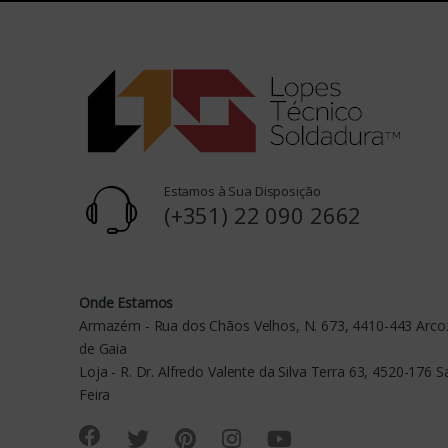
s
C
a
r
o
Estamos à Sua Disposição
u
(+351) 22 090 2662
s
e
Onde Estamos
Armazém - Rua dos Chãos Velhos, N. 673, 4410-443 Arcoz
l
de Gaia
Loja - R. Dr. Alfredo Valente da Silva Terra 63, 4520-176 
Feira