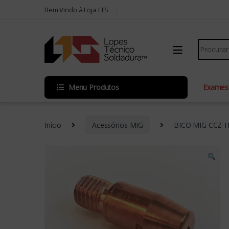
Skip to navigation
Skip to content
Bem Vindo à Loja LTS
Search fo
Menu Produtos
Exames
Início
Acessórios MIG
BICO MIG CCZ-