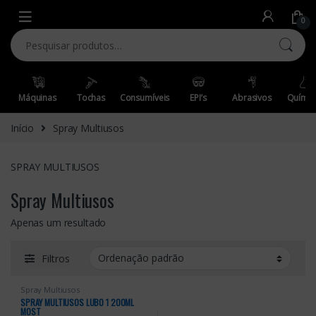
Skip to navigation
Skip to content
0
Pesquisar por:
Máquinas
Tochas
Consumíveis
EPI’s
Abrasivos
Químic
Início
Spray Multiusos
SPRAY MULTIUSOS
Spray Multiusos
Apenas um resultado
Filtros
Spray Multiusos
SPRAY MULTIUSOS LUBO 1 200ML
MOST