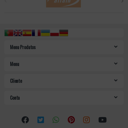
r
a
n
d
Menu Produtos
s
C
Menu
a
Cliente
r
o
Conta
u
s