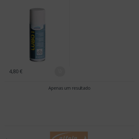
4,80
€
Apenas um resultado
B