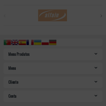
B
r
a
n
d
Menu Produtos
s
C
Menu
a
Cliente
r
o
Conta
u