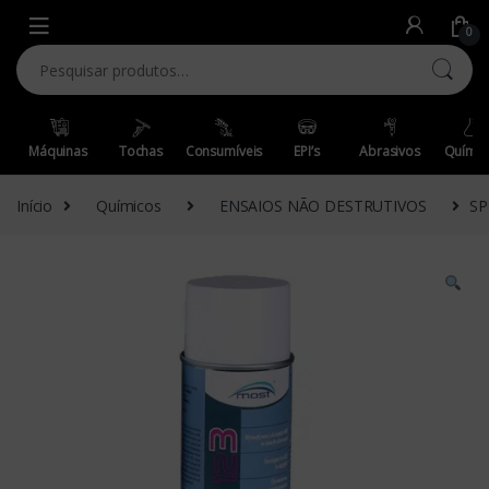
Skip to navigation
Skip to content
0
Pesquisar por:
Máquinas
Tochas
Consumíveis
EPI’s
Abrasivos
Químic
Início
Químicos
ENSAIOS NÃO DESTRUTIVOS
SP