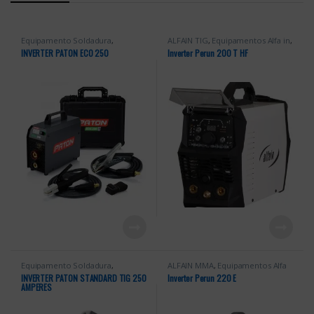
Equipamento Soldadura
,
ALFAIN TIG
,
Equipamentos Alfa in
,
Equipamentos Paton
,
Equipamentos Soldadura
,
TIG HF
INVERTER PATON ECO 250
Inverter Perun 200 T HF
Equipamentos Soldadura
Equipamento Soldadura
,
ALFAIN MMA
,
Equipamentos Alfa
Equipamentos Paton
,
in
,
Equipamentos Soldadura
INVERTER PATON STANDARD TIG 250
Inverter Perun 220 E
Equipamentos Soldadura
,
PATON
AMPERES
TIG