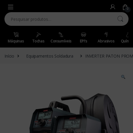
Skip to navigation
Skip to content
0
Pesquisar por:
Máquinas
Tochas
Consumíveis
EPI’s
Abrasivos
Químic
Início
Equipamentos Soldadura
INVERTER PATON PROMI