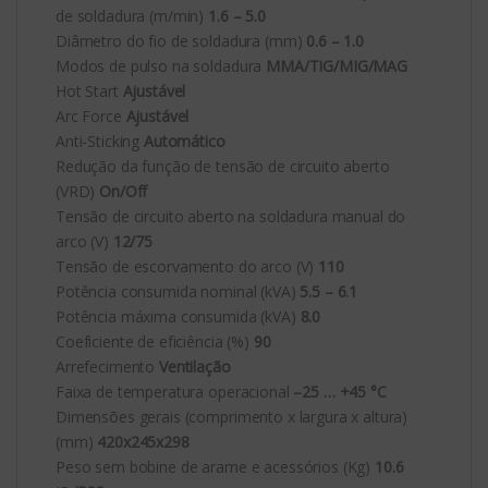
de soldadura (m/min)
1.6 – 5.0
Diâmetro do fio de soldadura (mm)
0.6 – 1.0
Modos de pulso na soldadura
MMA/TIG/MIG/MAG
Hot Start
Ajustável
Arc Force
Ajustável
Anti-Sticking
Automático
Redução da função de tensão de circuito aberto
(VRD)
On/Off
Tensão de circuito aberto na soldadura manual do
arco (V)
12/75
Tensão de escorvamento do arco (V)
110
Potência consumida nominal (kVA)
5.5 – 6.1
Potência máxima consumida (kVA)
8.0
Coeficiente de eficiência (%)
90
Arrefecimento
Ventilação
Faixa de temperatura operacional
–25 … +45 °С
Dimensões gerais (comprimento x largura x altura)
(mm)
420x245x298
Peso sem bobine de arame e acessórios (Kg)
10.6