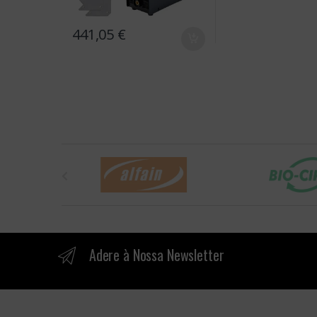
441,05
€
B
r
a
n
Adere à Nossa Newsletter
d
s