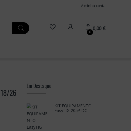
A minha conta
0,00
€
0
Em Destaque
/18/26
KIT EQUIPAMENTO
EasyTIG 205P DC