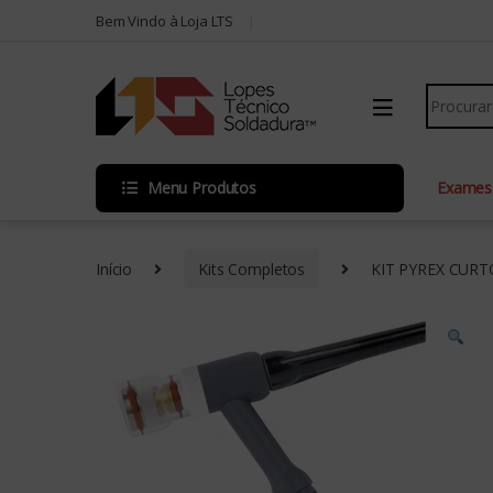
Skip to navigation
Skip to content
Bem Vindo à Loja LTS
Search fo
Menu Produtos
Exames
Início
Kits Completos
KIT PYREX CURT