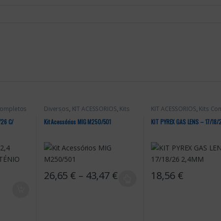
Completos
Diversos
,
KIT ACESSÓRIOS
,
Kits
KIT ACESSÓRIOS
,
Kits Co
Completos
/26 C/
Kit Acessórios MIG M250/501
KIT PYREX GAS LENS – 17/18
Price range: 26,65 € t
26,65
€
–
43,47
€
18,56
€
This product has multiple variants. The options may be