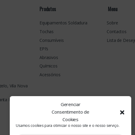
l
*
Produtos
Menu
Equipamentos Soldadura
Sobre
Tochas
Contactos
Consumíveis
Lista de Desej
EPI’s
Abrasivos
Químicos
Acessórios
elo, Vila Nova
Santa Maria da
Gerenciar
Consentimento de
Cookies
Usamos cookies para otimizar o nosso site e o nosso serviço.