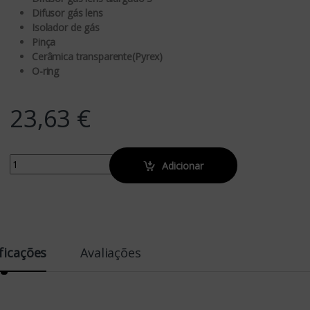
Difusor gás lens
Isolador de gás
Pinça
Cerâmica transparente(Pyrex)
O-ring
23,63
€
Quantity
Adicionar
ficações
Avaliações