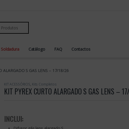
r:
 Soldadura
Catálogo
FAQ
Contactos
O ALARGADO S GAS LENS – 17/18/26
KIT ACESSÓRIOS
,
Kits Completos
KIT PYREX CURTO ALARGADO S GAS LENS – 17
INCLUI:
Difusor gás lens alargado S