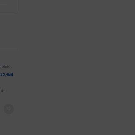
mpletos
/26 2,4MM
hrough 43,47 €
 chosen on the product page