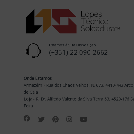
C
a
r
o
Estamos à Sua Disposição
u
(+351) 22 090 2662
s
e
Onde Estamos
Armazém - Rua dos Chãos Velhos, N. 673, 4410-443 Arcoz
l
de Gaia
Loja - R. Dr. Alfredo Valente da Silva Terra 63, 4520-176 
Feira