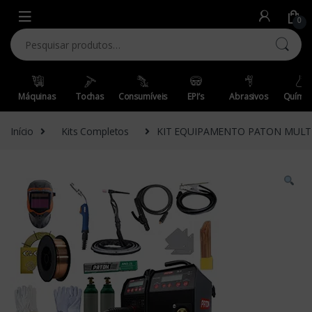
Skip to navigation
Skip to content
0
Pesquisar por:
Máquinas
Tochas
Consumíveis
EPI’s
Abrasivos
Químic
Início
Kits Completos
KIT EQUIPAMENTO PATON MULTI