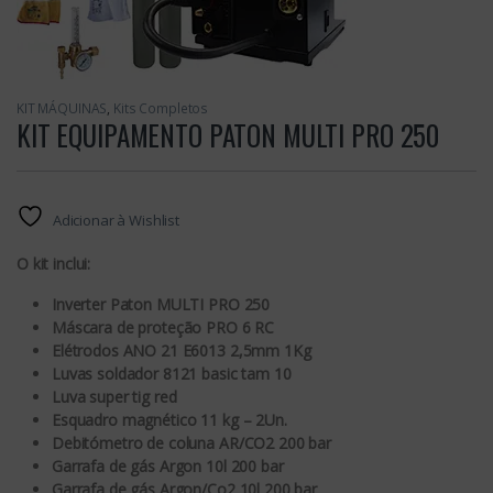
KIT MÁQUINAS
,
Kits Completos
KIT EQUIPAMENTO PATON MULTI PRO 250
Adicionar à Wishlist
O kit inclui:
Inverter Paton MULTI PRO 250
Máscara de proteção PRO 6 RC
Elétrodos ANO 21 E6013 2,5mm 1Kg
Luvas soldador 8121 basic tam 10
Luva super tig red
Esquadro magnético 11 kg – 2Un.
Debitómetro de coluna AR/CO2 200 bar
Garrafa de gás Argon 10l 200 bar
Garrafa de gás Argon/Co2 10l 200 bar