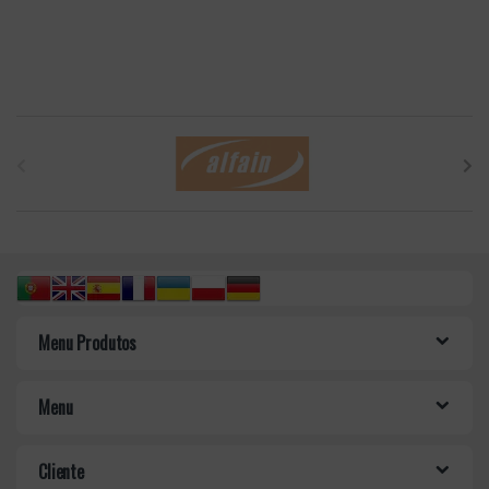
B
r
a
n
d
Menu Produtos
s
C
Menu
a
Cliente
r