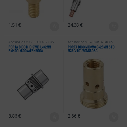
1,51
€
24,38
€
Acessórios MIG
,
PORTA BICOS
Acessórios MIG
,
PORTA BICOS
PORTA BICO M10 SW13 L=32MM
PORTA BICO M10/M8 C=25MM STD
RM400L/500W/FRN500W
M350/401/501/550SC
8,86
€
2,66
€