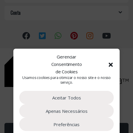
o
Conta
u
s
e
l
Gerenciar
Consentimento
de Cookies
Usamos cookies para otimizar o nosso site e o nosso
serviço.
Estamos à Sua Disposição
Aceitar Todos
(+351) 22 090 2662
Apenas Necessários
Preferências
Adicionar