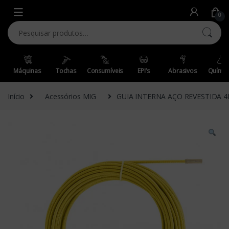
Skip to navigation
Skip to content
0
Pesquisar por:
Máquinas
Tochas
Consumíveis
EPI’s
Abrasivos
Químic
Início
Acessórios MIG
GUIA INTERNA AÇO REVESTIDA 