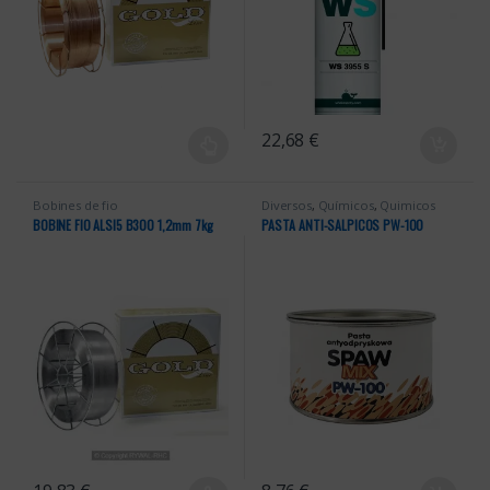
22,68
€
Bobines de fio
Diversos
,
Químicos
,
Quimicos
Anti-Salpicos
BOBINE FIO ALSI5 B300 1,2mm 7kg
PASTA ANTI-SALPICOS PW-100