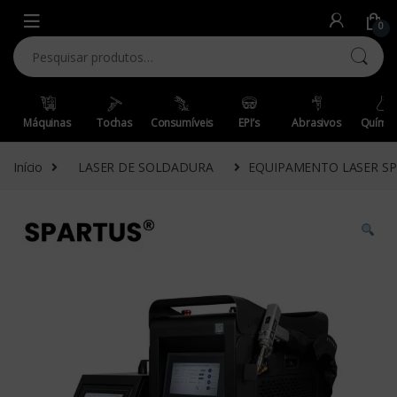
Skip to navigation
Skip to content
0
Pesquisar por:
Máquinas
Tochas
Consumíveis
EPI’s
Abrasivos
Químic
Início
LASER DE SOLDADURA
EQUIPAMENTO LASER SP