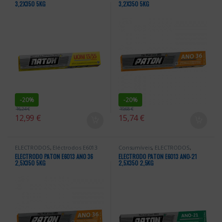
3,2X350 5KG
3,2X350 5KG
-
20%
-
20%
16,24
€
19,68
€
12,99
€
15,74
€
ELECTRODOS
,
Eléctrodos E6013
Consumíveis
,
ELECTRODOS
,
Eléctrodos E6013
ELECTRODO PATON E6013 ANO 36
ELECTRODO PATON E6013 ANO-21
2,5X350 5KG
2,5X350 2,5KG