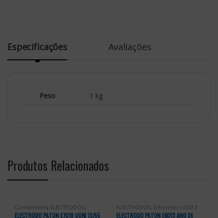
Especificações
Avaliações
Peso
1 kg
Produtos Relacionados
Consumíveis
,
ELECTRODOS
,
ELECTRODOS
,
Eléctrodos E6013
Eléctrodos E7018
ELECTRODO PATON E7018 UONI 13/55
ELECTRODO PATON E6013 ANO 36