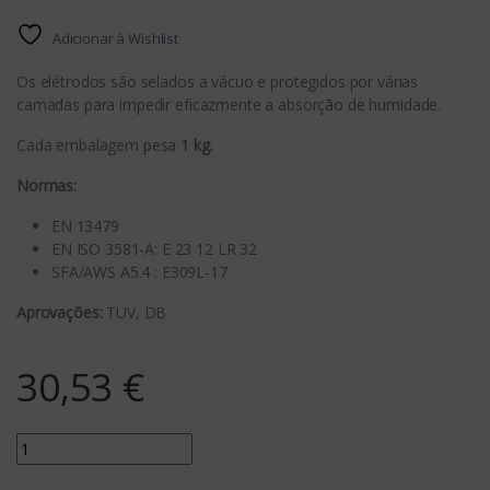
Adicionar à Wishlist
Os elétrodos são selados a vácuo e protegidos por várias
camadas para impedir eficazmente a absorção de humidade.
Cada embalagem pesa
1 kg.
Normas:
EN 13479
EN ISO 3581-A: E 23 12 LR 32
SFA/AWS A5.4 : E309L-17
Aprovações:
TÜV, DB
30,53
€
Quantity