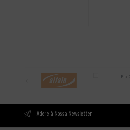
B
r
a
n
Adere à Nossa Newsletter
d