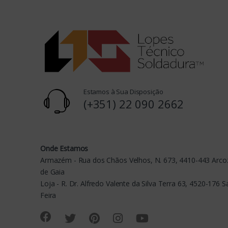
s
C
a
r
o
Estamos à Sua Disposição
u
(+351) 22 090 2662
s
e
Onde Estamos
Armazém - Rua dos Chãos Velhos, N. 673, 4410-443 Arcoz
l
de Gaia
Loja - R. Dr. Alfredo Valente da Silva Terra 63, 4520-176 
Feira