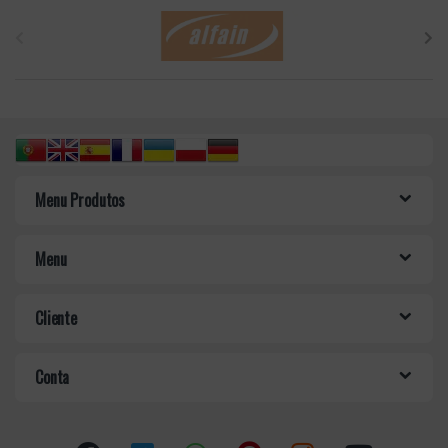
B
r
a
n
d
Menu Produtos
s
C
Menu
a
Cliente
r
o
Conta
u