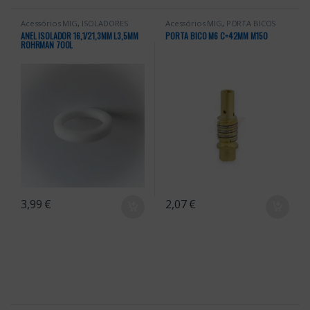
Acessórios MIG
,
ISOLADORES
Acessórios MIG
,
PORTA BICOS
MIG
ANEL ISOLADOR 16,1/21,3MM L3,5MM
PORTA BICO M6 C=42MM M150
ROHRMAN 700L
3,99
€
2,07
€