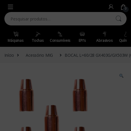
Skip to navigation
Skip to content
0
Pesquisar por:
Máquinas
Tochas
Consumíveis
EPI’s
Abrasivos
Químic
Início
Acessório MIG
BOCAL L=60/28 GX403G/GX503W 