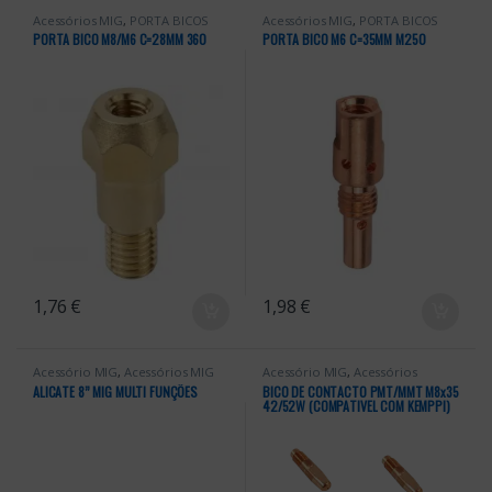
Acessórios MIG
,
PORTA BICOS
Acessórios MIG
,
PORTA BICOS
PORTA BICO M8/M6 C=28MM 360
PORTA BICO M6 C=35MM M250
1,76
€
1,98
€
Acessório MIG
,
Acessórios MIG
Acessório MIG
,
Acessórios
kemppi
,
Acessórios MIG
,
BICOS
ALICATE 8” MIG MULTI FUNÇÕES
BICO DE CONTACTO PMT/MMT M8x35
42/52W (COMPATIVEL COM KEMPPI)