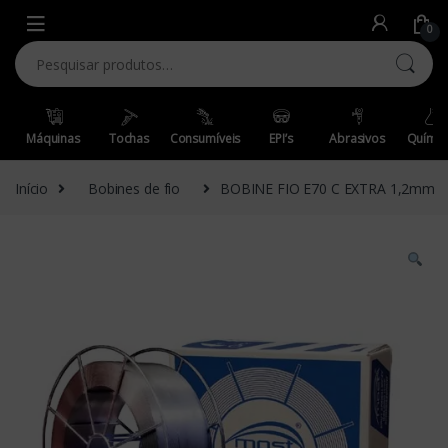
Skip to navigation
Skip to content
0
Pesquisar por:
Máquinas
Tochas
Consumíveis
EPI’s
Abrasivos
Químic
Início
Bobines de fio
BOBINE FIO E70 C EXTRA 1,2mm