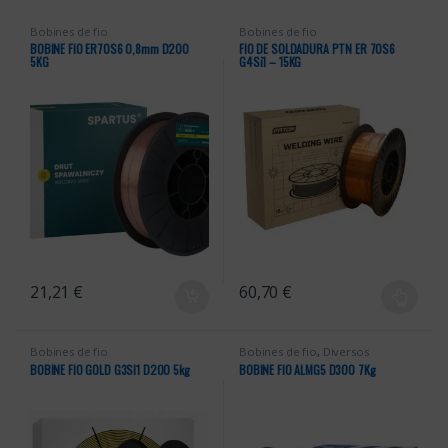
Bobines de fio
Bobines de fio
BOBINE FIO ER70S6 0,8mm D200
FIO DE SOLDADURA PTN ER 70S6
5KG
G4Si1 – 15KG
21,21
€
60,70
€
This product has multiple varian
Bobines de fio
Bobines de fio
,
Diversos
BOBINE FIO GOLD G3SI1 D200 5kg
BOBINE FIO ALMG5 D300 7Kg