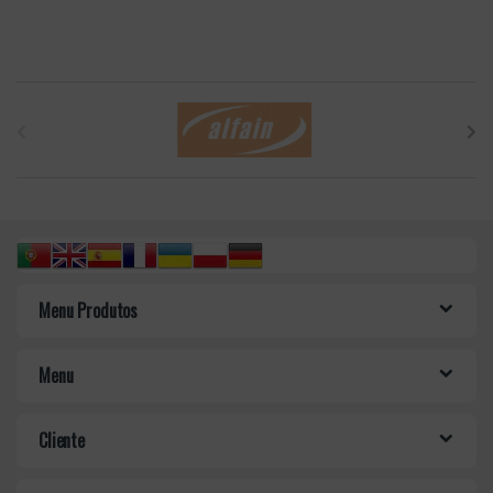
B
r
a
n
d
Menu Produtos
s
C
Menu
a
Cliente
r