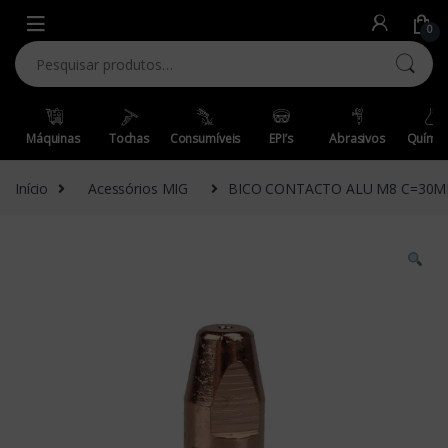
Skip to navigation
Skip to content
0
Pesquisar por:
Máquinas
Tochas
Consumíveis
EPI’s
Abrasivos
Químic
Início
Acessórios MIG
BICO CONTACTO ALU M8 C=30M