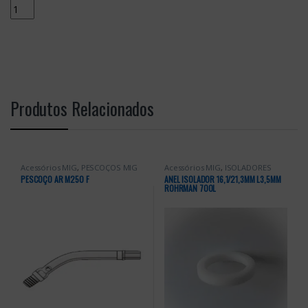
Quantity
Produtos Relacionados
Acessórios MIG
,
PESCOÇOS MIG
Acessórios MIG
,
ISOLADORES
MIG
PESCOÇO AR M250 F
ANEL ISOLADOR 16,1/21,3MM L3,5MM
ROHRMAN 700L