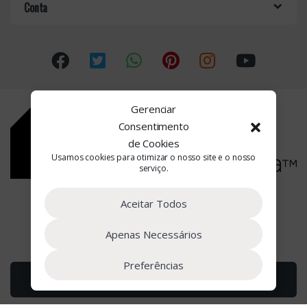
o
Conta
u
s
e
l
Gerenciar
Consentimento
de Cookies
Usamos cookies para otimizar o nosso site e o nosso
serviço.
Estamos à Sua Disposição
Aceitar Todos
(+351) 22 090 2662
Apenas Necessários
Preferências
Adicionar