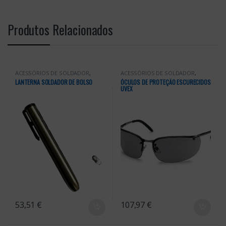
Produtos Relacionados
ACESSÓRIOS DE SOLDADOR
,
ACESSÓRIOS DE SOLDADOR
,
Acessórios de Soldadura
,
Acessórios de Soldadura
,
LANTERNA SOLDADOR DE BOLSO
ÓCULOS DE PROTEÇÃO ESCURECIDOS
Acessórios Soldadura
Acessórios Soldadura
,
EPI's
UVEX
53,51
€
107,97
€