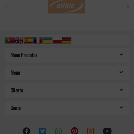
r
a
n
d
Menu Produtos
s
C
Menu
a
Cliente
r
o
Conta
u
s