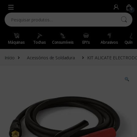
Skip to navigation
Skip to content
0
Pesquisar por:
Máquinas
Tochas
Consumíveis
EPI’s
Abrasivos
Químic
Início
Acessórios de Soldadura
KIT ALICATE ELECTROD