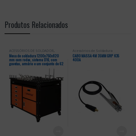
Produtos Relacionados
ACESSÓRIOS DE SOLDADOR
,
Acessórios de Soldadura
Acessórios de Soldadura
,
Mesa de soldadura 1200x750x820
CABO MASSA 4M 35MM GRP K35
ACESSÓRIOS DE TRABALHO
,
mm com rodas, sistema D16, com
400A
Diversos
gavetas, armário e um conjunto de 62
peças de ferramentas.