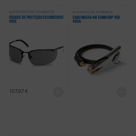
ACESSÓRIOS DE SOLDADOR
,
Acessórios de Soldadura
Acessórios de Soldadura
,
ÓCULOS DE PROTEÇÃO ESCURECIDOS
CABO MASSA 4M 50MM GRP K50
Acessórios Soldadura
,
EPI's
UVEX
400A
107,97
€