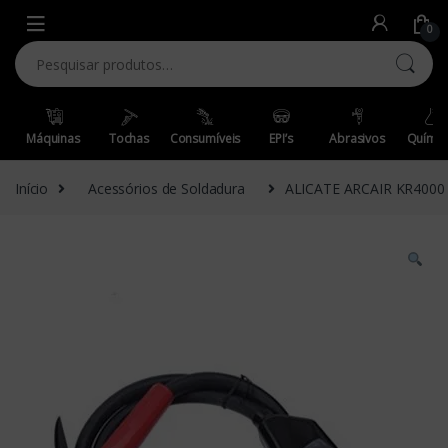
Skip to navigation
Skip to content
0
Pesquisar por:
Máquinas
Tochas
Consumíveis
EPI’s
Abrasivos
Químic
Início
Acessórios de Soldadura
ALICATE ARCAIR KR4000