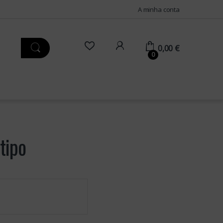
A minha conta
0,00
€
0
tipo