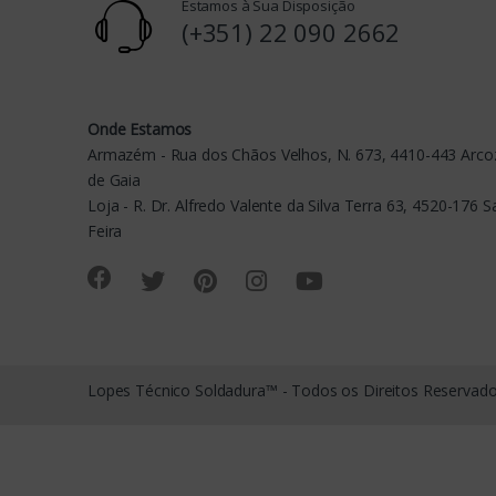
Estamos à Sua Disposição
u
(+351) 22 090 2662
s
e
Onde Estamos
Armazém - Rua dos Chãos Velhos, N. 673, 4410-443 Arcoz
l
de Gaia
Loja - R. Dr. Alfredo Valente da Silva Terra 63, 4520-176 
Feira
Lopes Técnico Soldadura™ - Todos os Direitos Reservad