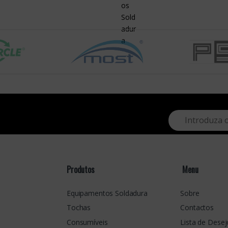
E
m
a
i
l
*
Produtos
Menu
Equipamentos Soldadura
Sobre
Tochas
Contactos
Consumíveis
Lista de Desej