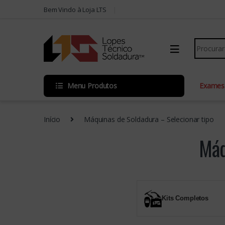
Skip to navigation
Skip to content
Bem Vindo à Loja LTS
Search fo
Menu Produtos
Exames
Início
Máquinas de Soldadura – Selecionar tipo
Máq
Kits Completos