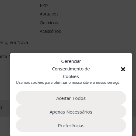
EPI’s
Abrasivos
Químicos
Acessórios
elo, Vila Nova
Santa Maria da
Gerenciar
Consentimento de
Cookies
Usamos cookies para otimizar o nosso site e o nosso serviço.
Aceitar Todos
os
Apenas Necessários
Preferências