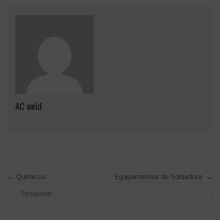
AC weld
Navegação de artigos
←
Químicos
Equipamentos de Soldadura
→
Pesquisar por: