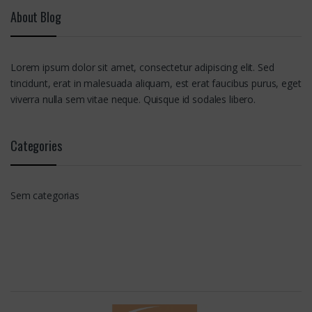
About Blog
Lorem ipsum dolor sit amet, consectetur adipiscing elit. Sed
tincidunt, erat in malesuada aliquam, est erat faucibus purus, eget
viverra nulla sem vitae neque. Quisque id sodales libero.
Categories
Sem categorias
B